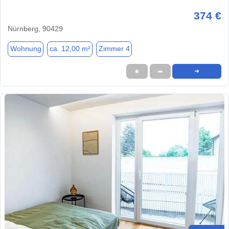
374 €
Nürnberg, 90429
Wohnung
ca. 12,00 m²
Zimmer 4
★
➦
➜