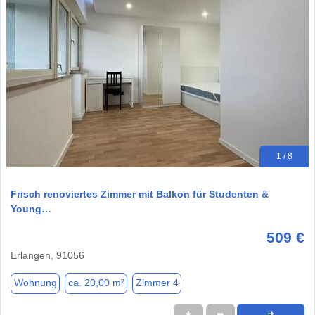
1 / 8
Frisch renoviertes Zimmer mit Balkon für Studenten &
Young…
509 €
Erlangen, 91056
Wohnung
ca. 20,00 m²
Zimmer 4
★
➦
➜