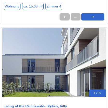
Wohnung
ca. 15,00 m²
Zimmer 4
★
➦
➜
1 / 25
Living at the Reichswald- Stylish, fully