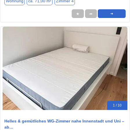
Wohnung
ca. 71,00 m²
Zimmer 4
★
➦
➜
1 / 10
Helles & gemütliches WG-Zimmer nahe Innenstadt und Uni –
ab…