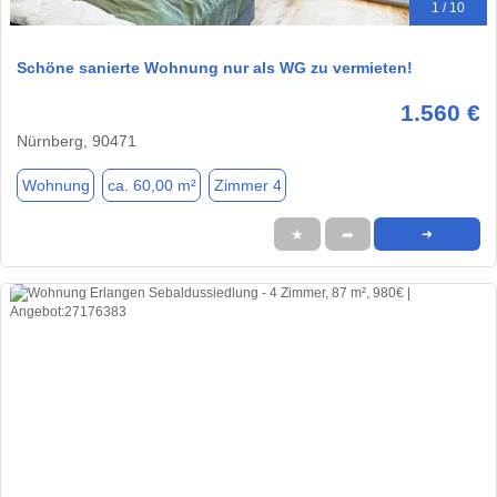
1 / 10
Schöne sanierte Wohnung nur als WG zu vermieten!
1.560 €
Nürnberg, 90471
Wohnung
ca. 60,00 m²
Zimmer 4
★
➦
➜