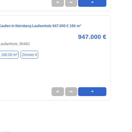
★
➦
➜
aufen in Nürnberg Laufamholz 947.000 € 160 m²
947.000 €
 Laufamholz, 90482
. 160,00 m²
Zimmer 6
★
➦
➜