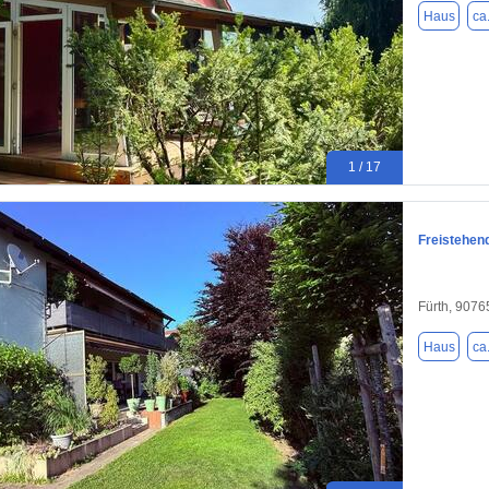
Haus
ca
1 / 17
Freistehend
Fürth, 9076
Haus
ca