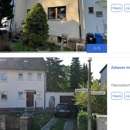
Haus
ca
1 / 1
Zuhause mit
Oberasbach
Haus
ca