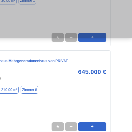
. 30,00 m²
Zimmer 1
★
➦
➜
nhaus Mehrgenerationenhaus von PRIVAT
645.000 €
8
. 210,00 m²
Zimmer 8
★
➦
➜