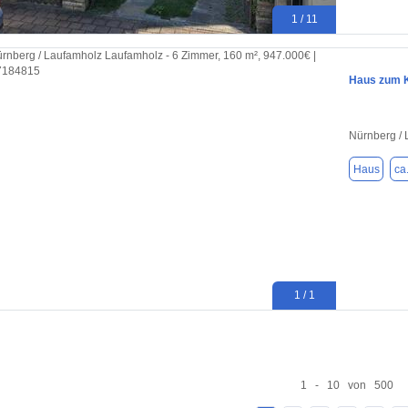
1 / 11
Haus zum K
Nürnberg /
Haus
ca
1 / 1
1 - 10 von 500