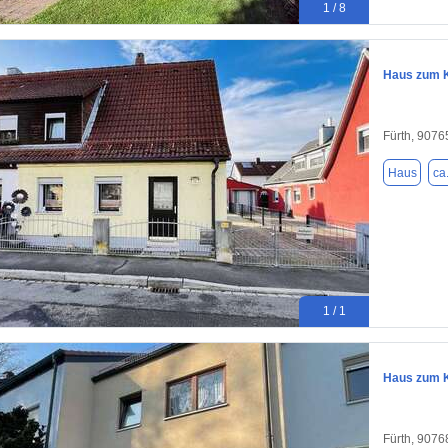
1 / 8
Haus zum K
Fürth, 9076
Haus
ca
1 / 1
Haus zum K
Fürth, 9076