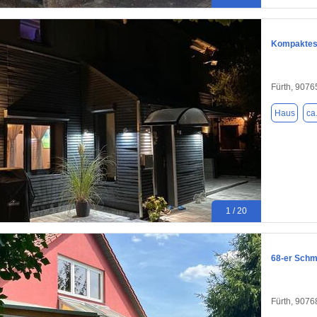
Kompaktes 
Fürth, 9076
Haus
ca
1 / 20
68-er Sch
Fürth, 9076