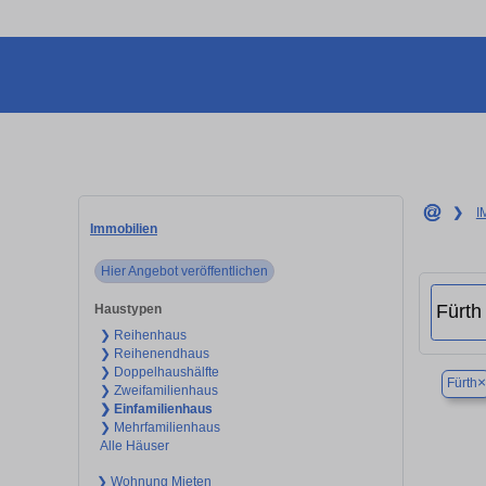
❯
I
Immobilien
Hier Angebot veröffentlichen
Haustypen
❯ Reihenhaus
❯ Reihenendhaus
❯ Doppelhaushälfte
×
Fürth
❯ Zweifamilienhaus
❯ Einfamilienhaus
❯ Mehrfamilienhaus
Alle Häuser
❯ Wohnung Mieten