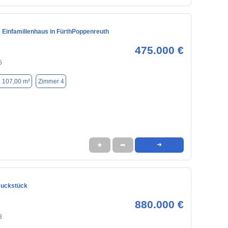
Einfamilienhaus in FürthPoppenreuth
475.000 €
5
. 107,00 m²
Zimmer 4
★
➦
➜
muckstück
880.000 €
8