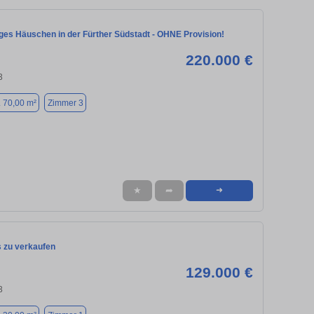
ges Häuschen in der Fürther Südstadt - OHNE Provision!
220.000 €
3
. 70,00 m²
Zimmer 3
★
➦
➜
 zu verkaufen
129.000 €
3