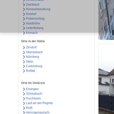
❯ Dambach
❯ Ronwaldsiedlung
❯ Ronhof
❯ Finkenschlag
❯ Hardhöhe
❯ Unterfürberg
❯ Kronach
Orte in der Nähe
❯ Zirndorf
❯ Oberasbach
❯ Nürnberg
❯ Stein
❯ Cadolzburg
❯ Roßtal
Orte im Umkreis
❯ Erlangen
❯ Schwabach
❯ Forchheim
❯ Lauf an der Pegnitz
❯ Roth
❯ Herzogenaurach