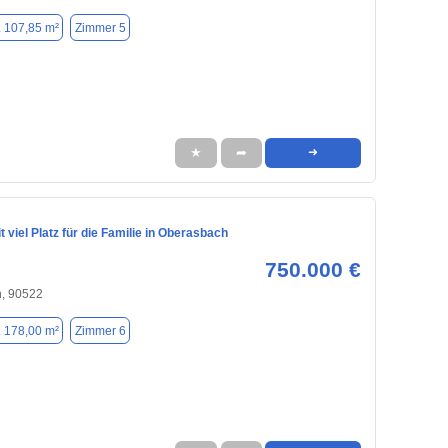
. 107,85 m²
Zimmer 5
★
➦
➜
 viel Platz für die Familie in Oberasbach
750.000 €
, 90522
. 178,00 m²
Zimmer 6