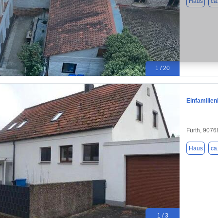
Haus
ca
1 / 20
Einfamilie
Fürth, 9076
Haus
ca
1 / 3