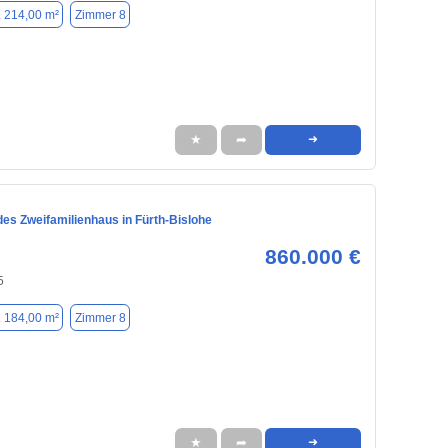
. 214,00 m²
Zimmer 8
★
➦
➜
es Zweifamilienhaus in Fürth-Bislohe
860.000 €
5
. 184,00 m²
Zimmer 8
★
➦
➜