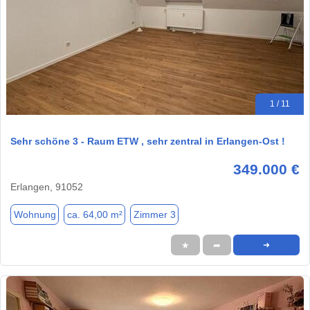
1 / 11
Sehr schöne 3 - Raum ETW , sehr zentral in Erlangen-Ost !
349.000 €
Erlangen, 91052
Wohnung
ca. 64,00 m²
Zimmer 3
★
➦
➜