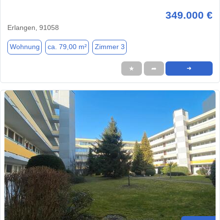
349.000 €
Erlangen, 91058
Wohnung
ca. 79,00 m²
Zimmer 3
★
➦
➜