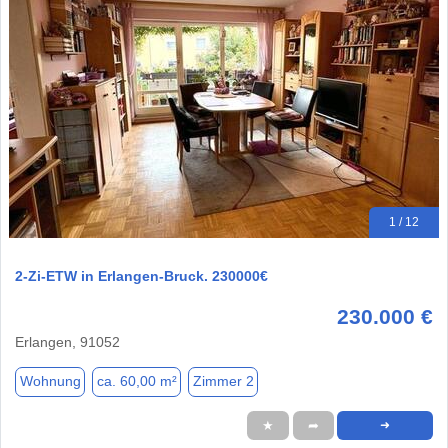
1 / 12
2-Zi-ETW in Erlangen-Bruck. 230000€
230.000 €
Erlangen, 91052
Wohnung
ca. 60,00 m²
Zimmer 2
★
➦
➜