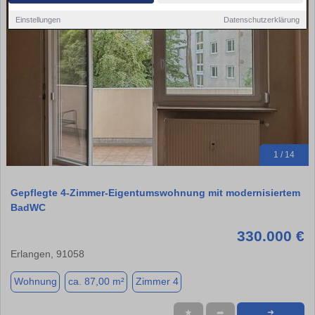
Einstellungen
Datenschutzerklärung
1 / 14
Gepflegte 4-Zimmer-Eigentumswohnung mit modernisiertem
BadWC
330.000 €
Erlangen, 91058
Wohnung
ca. 87,00 m²
Zimmer 4
★
➦
➜