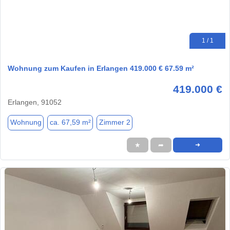
1 / 1
Wohnung zum Kaufen in Erlangen 419.000 € 67.59 m²
419.000 €
Erlangen, 91052
Wohnung
ca. 67,59 m²
Zimmer 2
★
➦
➜