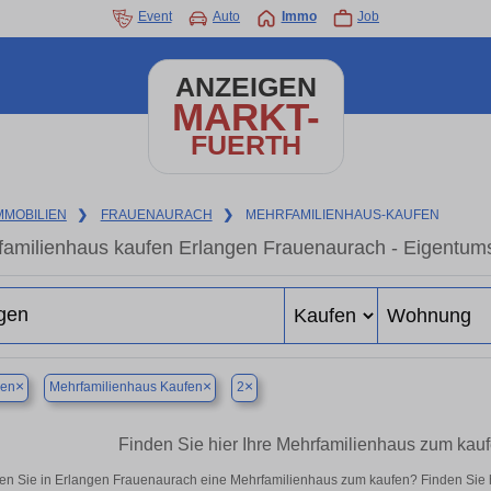
Event
Auto
Immo
Job
ANZEIGEN
MARKT-
FUERTH
MMOBILIEN
❯
FRAUENAURACH
❯
MEHRFAMILIENHAUS-KAUFEN
amilienhaus kaufen Erlangen Frauenaurach - Eigentums
×
×
×
gen
Mehrfamilienhaus Kaufen
2
Finden Sie hier Ihre Mehrfamilienhaus zum kau
en Sie in Erlangen Frauenaurach eine Mehrfamilienhaus zum kaufen? Finden Sie 