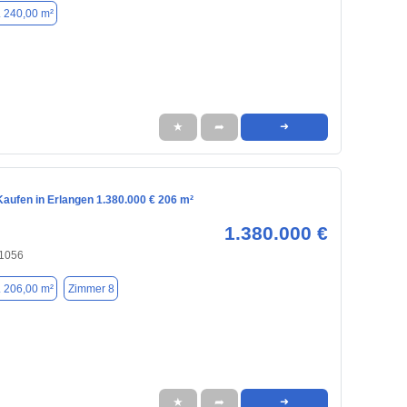
. 240,00 m²
★
➦
➜
aufen in Erlangen 1.380.000 € 206 m²
1.380.000 €
91056
. 206,00 m²
Zimmer 8
★
➦
➜