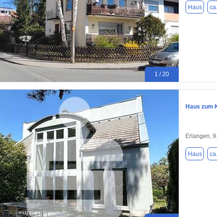
Haus
ca
1 / 20
Haus zum K
Erlangen, 
Haus
ca