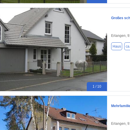
Großes sch
Erlangen, 
Haus
ca
1 / 10
Mehrfamili
Erlangen, 