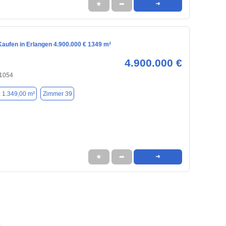
★
➦
➜
aufen in Erlangen 4.900.000 € 1349 m²
4.900.000 €
91054
. 1.349,00 m²
Zimmer 39
★
➦
➜