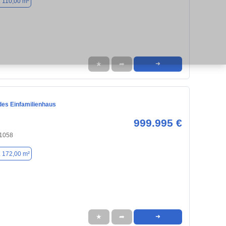
. 110,00 m²
★
➦
➜
des Einfamilienhaus
999.995 €
91058
. 172,00 m²
★
➦
➜