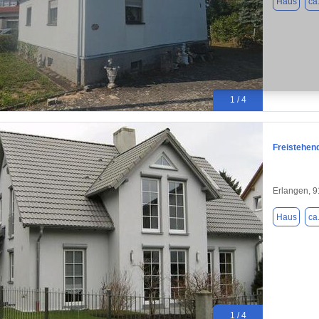
Haus
ca
1 / 4
Freistehen
Erlangen, 
Haus
ca
1 / 4