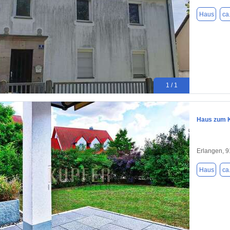
Haus
ca
1 / 1
Haus zum K
Erlangen, 
Haus
ca