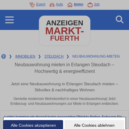
Event
Auto
Immo
Job
ANZEIGEN
MARKT-
FUERTH
❯
IMMOBILIEN
❯
STEUDACH
❯
NEUBAUWOHNUNG-MIETEN
Neubauwohnung mieten in Erlangen Steudach –
Hochwertig & energieeffizient
Jetzt eine Neubauwohnung in Erlangen Steudach mieten –
Stilvolles & nachhaltiges Wohnen
Genieße modernen Wohnkomfort in einer Neubauwohnung! Jetzt
Erstbezug- und Neubauwohnungen zur Miete in Erlangen entdecken.
Leider konnten wir derzeit keine passenden Objekte finden. Schauen Sie
bald wieder vorbei!
Alle Cookies akzeptieren
Alle Cookies ablehnen