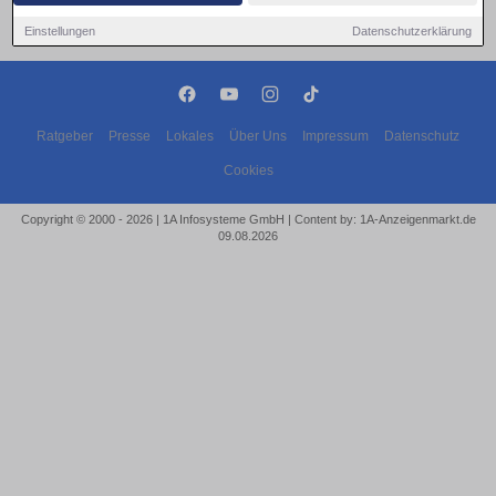
Einstellungen
Datenschutzerklärung
Ratgeber
Presse
Lokales
Über Uns
Impressum
Datenschutz
Cookies
Copyright © 2000 - 2026 | 1A Infosysteme GmbH | Content by: 1A-Anzeigenmarkt.de
09.08.2026