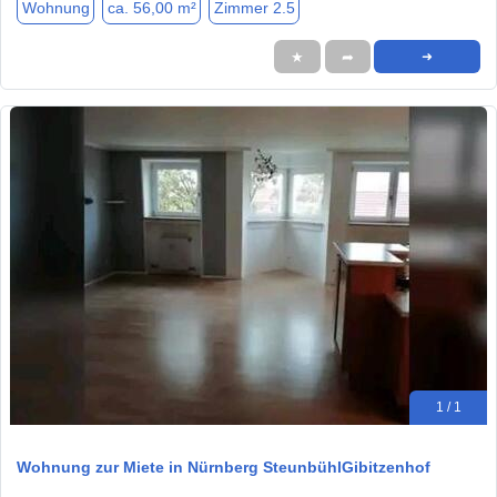
Wohnung
ca. 56,00 m²
Zimmer 2.5
★
➦
➜
1 / 1
Wohnung zur Miete in Nürnberg SteunbühlGibitzenhof