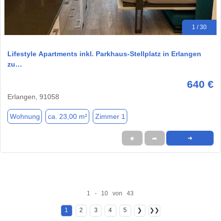
1 / 30
Lifestyle Apartments inkl. Parkhaus-Stellplatz in Erlangen
zu…
640 €
Erlangen, 91058
Wohnung
ca. 23,00 m²
Zimmer 1
★
➦
➜
1 - 10 von 43
1
2
3
4
5
❯
❯❯