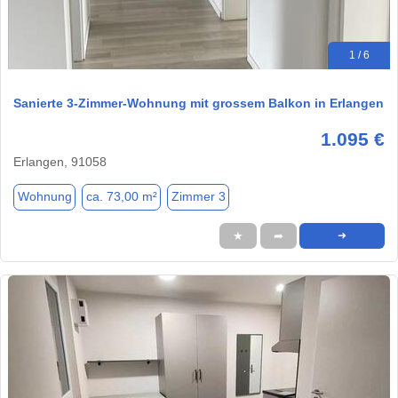
1 / 6
Sanierte 3-Zimmer-Wohnung mit grossem Balkon in Erlangen
1.095 €
Erlangen, 91058
Wohnung
ca. 73,00 m²
Zimmer 3
★
➦
➜