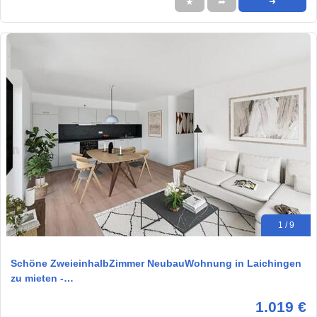
★
➦
➜
1 / 9
Schöne ZweieinhalbZimmer NeubauWohnung in Laichingen
zu mieten -…
1.019 €