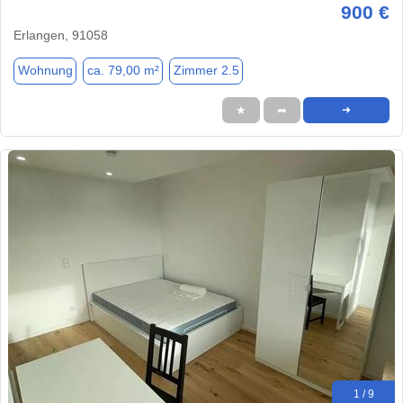
900 €
Erlangen, 91058
Wohnung
ca. 79,00 m²
Zimmer 2.5
★
➦
➜
1 / 9