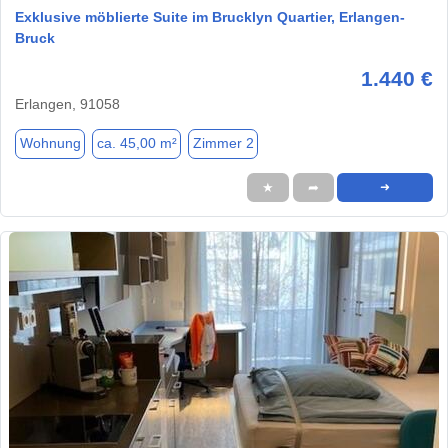
Exklusive möblierte Suite im Brucklyn Quartier, Erlangen-
Bruck
1.440 €
Erlangen, 91058
Wohnung
ca. 45,00 m²
Zimmer 2
★
➦
➜