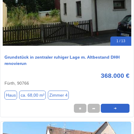
1 / 13
Grundstück in zentraler ruhiger Lage m. Altbestand DHH
renovierun
368.000 €
Fürth, 90766
Haus
ca. 68,00 m²
Zimmer 4
★
➦
➜