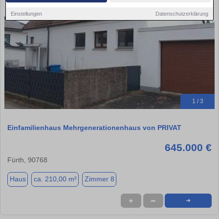
Einstellungen
Datenschutzerklärung
1 / 3
Einfamilienhaus Mehrgenerationenhaus von PRIVAT
645.000 €
Fürth, 90768
Haus
ca. 210,00 m²
Zimmer 8
★
➦
➜