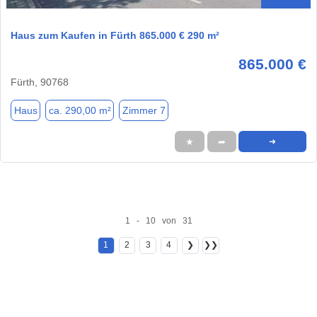
Haus zum Kaufen in Fürth 865.000 € 290 m²
865.000 €
Fürth, 90768
Haus
ca. 290,00 m²
Zimmer 7
★
➦
➜
1 - 10 von 31
1
2
3
4
❯
❯❯