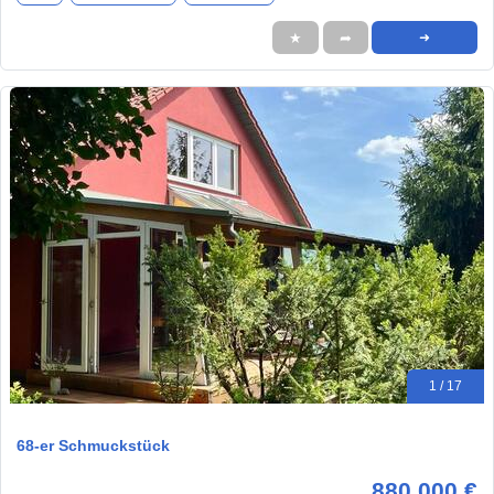
★
➦
➜
1 / 17
68-er Schmuckstück
880.000 €