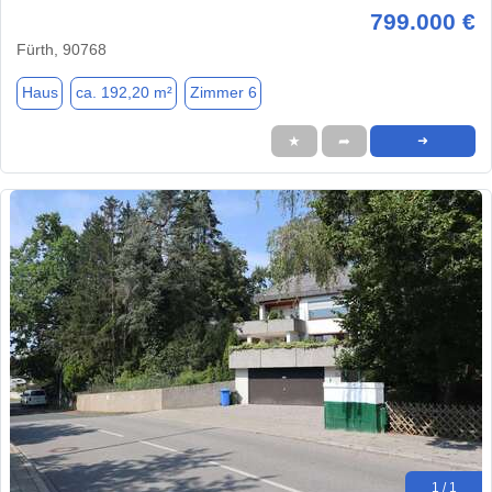
799.000 €
Fürth, 90768
Haus
ca. 192,20 m²
Zimmer 6
★
➦
➜
1 / 1