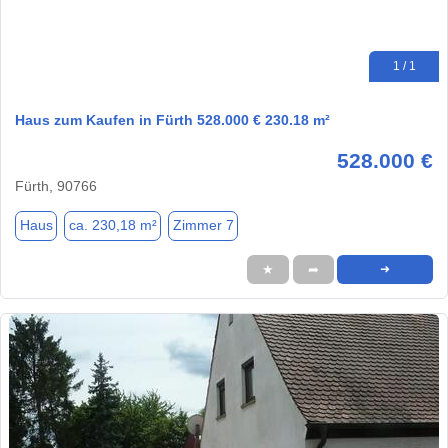
1 / 1
Haus zum Kaufen in Fürth 528.000 € 230.18 m²
528.000 €
Fürth, 90766
Haus
ca. 230,18 m²
Zimmer 7
★
➦
➜