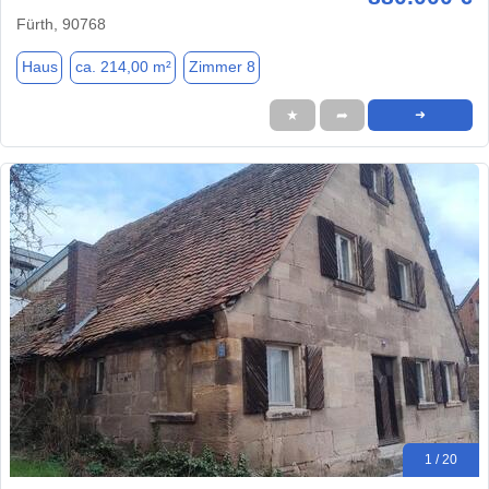
Fürth, 90768
Haus
ca. 214,00 m²
Zimmer 8
★
➦
➜
1 / 20