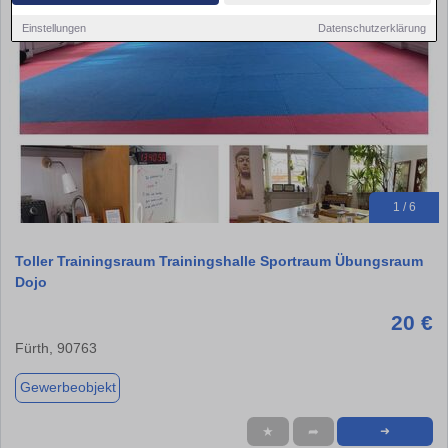
Einstellungen
Datenschutzerklärung
1 / 6
Toller Trainingsraum Trainingshalle Sportraum Übungsraum
Dojo
20 €
Fürth, 90763
Gewerbeobjekt
★
➦
➜