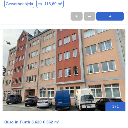
Gewerbeobjekt
ca. 113,60 m²
★
➦
➜
1 / 1
Büro in Fürth 3.620 € 362 m²