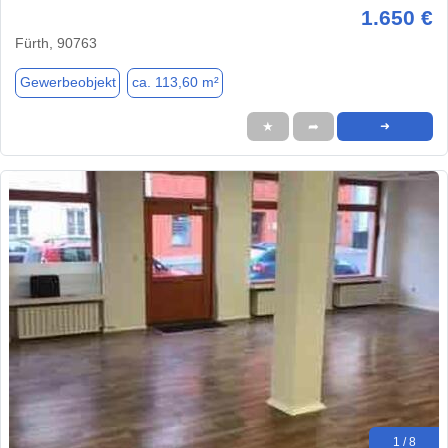
1.650 €
Fürth, 90763
Gewerbeobjekt
ca. 113,60 m²
★
➦
➜
1 / 8