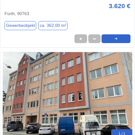
3.620 €
Fürth, 90763
Gewerbeobjekt
ca. 362,00 m²
★
➦
➜
1 / 1