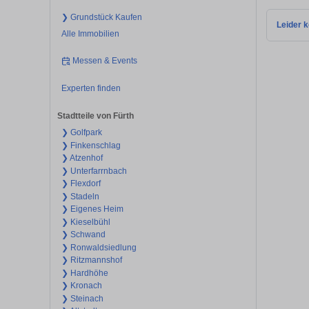
❯ Grundstück Kaufen
Leider k
Alle Immobilien
Messen & Events
Experten finden
Stadtteile von Fürth
❯ Golfpark
❯ Finkenschlag
❯ Atzenhof
❯ Unterfarrnbach
❯ Flexdorf
❯ Stadeln
❯ Eigenes Heim
❯ Kieselbühl
❯ Schwand
❯ Ronwaldsiedlung
❯ Ritzmannshof
❯ Hardhöhe
❯ Kronach
❯ Steinach