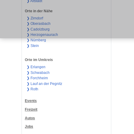
❯ Altstadt
Orte in der Nähe
❯ Zirndorf
❯ Oberasbach
❯ Cadolzburg
❯ Herzogenaurach
❯ Nürnberg
❯ Stein
Orte im Umkreis
❯ Erlangen
❯ Schwabach
❯ Forchheim
❯ Lauf an der Pegnitz
❯ Roth
Events
Freizeit
Autos
Jobs