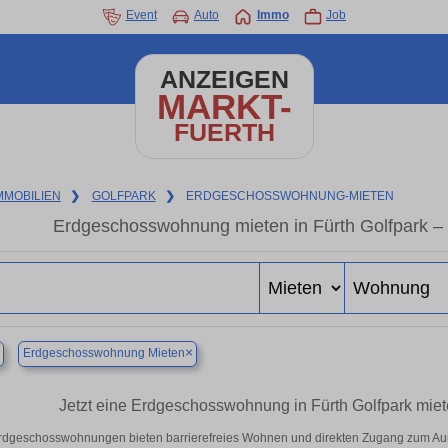
Event
Auto
Immo
Job
ANZEIGEN
MARKT-
FUERTH
MMOBILIEN
❯
GOLFPARK
❯
ERDGESCHOSSWOHNUNG-MIETEN
Erdgeschosswohnung mieten in Fürth Golfpark 
×
Erdgeschosswohnung Mieten
Jetzt eine Erdgeschosswohnung in Fürth Golfpark miete
rdgeschosswohnungen bieten barrierefreies Wohnen und direkten Zugang zum Auß