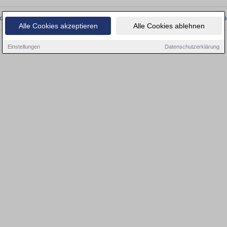
onnten wir derzeit keine passenden Objekte finden. Schauen Sie bald wieder vo
Alle Cookies akzeptieren
Alle Cookies ablehnen
Einstellungen
Datenschutzerklärung