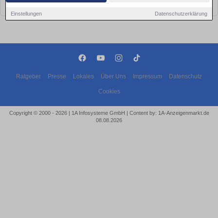
bald wieder vorbei!
Einstellungen
Datenschutzerklärung
Ratgeber
Presse
Lokales
Über Uns
Impressum
Datenschutz
Cookies
Copyright © 2000 - 2026 | 1A Infosysteme GmbH | Content by: 1A-Anzeigenmarkt.de
08.08.2026