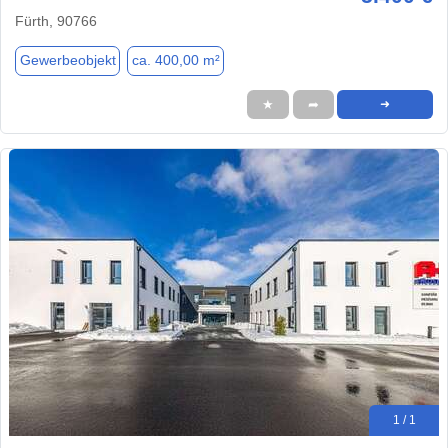
Fürth, 90766
Gewerbeobjekt
ca. 400,00 m²
★
➦
➜
1 / 1