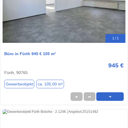
1 / 1
Büro in Fürth 945 € 105 m²
945 €
Fürth, 90765
Gewerbeobjekt
ca. 105,00 m²
★
➦
➜