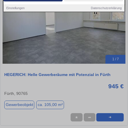
Einstellungen
Datenschutzerklärung
1 / 7
HEGERICH: Helle Gewerberäume mit Potenzial in Fürth
945 €
Fürth, 90765
Gewerbeobjekt
ca. 105,00 m²
★
➦
➜