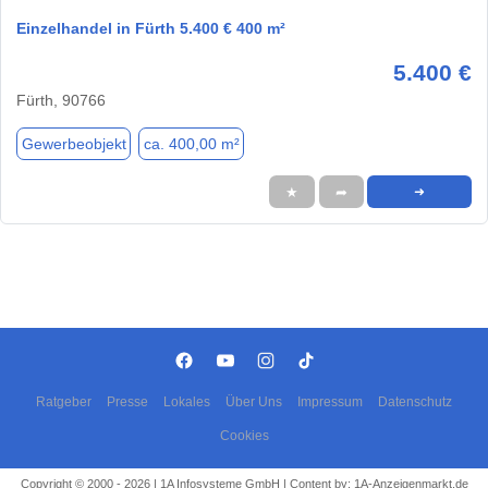
Einzelhandel in Fürth 5.400 € 400 m²
5.400 €
Fürth, 90766
Gewerbeobjekt
ca. 400,00 m²
★
➦
➜
Ratgeber
Presse
Lokales
Über Uns
Impressum
Datenschutz
Cookies
Copyright © 2000 - 2026 | 1A Infosysteme GmbH | Content by: 1A-Anzeigenmarkt.de