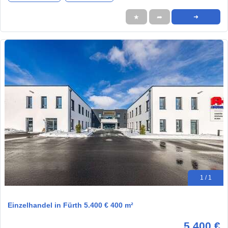
★
➦
➜
1 / 1
Einzelhandel in Fürth 5.400 € 400 m²
5.400 €