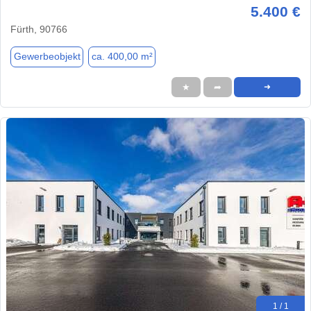
5.400 €
Fürth, 90766
Gewerbeobjekt
ca. 400,00 m²
★
➦
➜
1 / 1