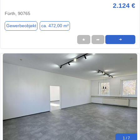
2.124 €
Fürth, 90765
Gewerbeobjekt
ca. 472,00 m²
★
➦
➜
1 / 7