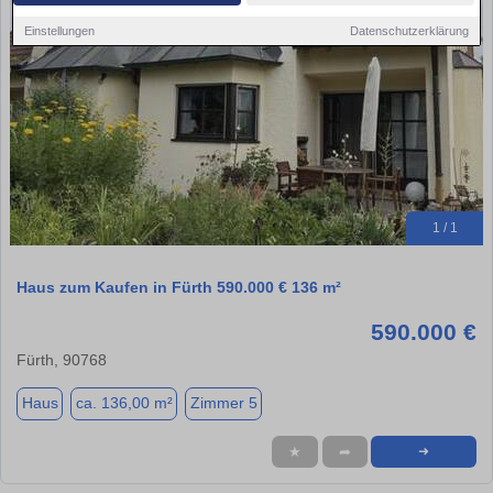
Einstellungen
Datenschutzerklärung
1 / 1
Haus zum Kaufen in Fürth 590.000 € 136 m²
590.000 €
Fürth, 90768
Haus
ca. 136,00 m²
Zimmer 5
★
➦
➜