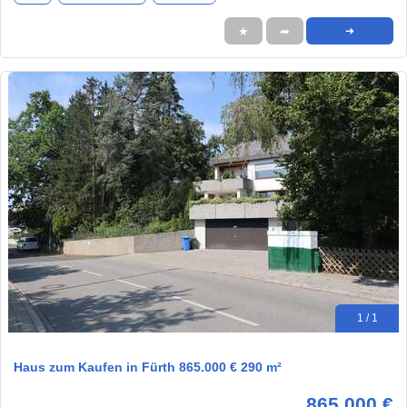
★
➦
➜
1 / 1
Haus zum Kaufen in Fürth 865.000 € 290 m²
865.000 €