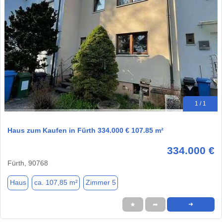
1 / 1
Haus zum Kaufen in Fürth 334.000 € 107.85 m²
334.000 €
Fürth, 90768
Haus
ca. 107,85 m²
Zimmer 5
★
➦
➜