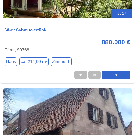
1 / 17
68-er Schmuckstück
880.000 €
Fürth, 90768
Haus
ca. 214,00 m²
Zimmer 8
★
➦
➜