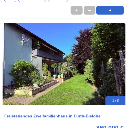
★
➦
➜
1 / 8
Freistehendes Zweifamilienhaus in Fürth-Bislohe
860.000 €