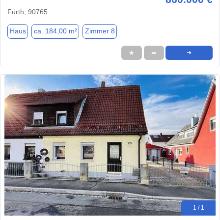
Fürth, 90765
Haus
ca. 184,00 m²
Zimmer 8
★
➦
➜
1 / 1