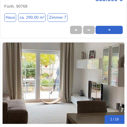
Fürth, 90768
Haus
ca. 290,00 m²
Zimmer 7
★
➦
➜
1 / 18