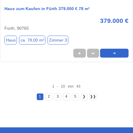
Haus zum Kaufen in Fürth 379.000 € 78 m²
379.000 €
Fürth, 90765
Haus
ca. 78,00 m²
Zimmer 3
★
➦
➜
1 - 10 von 43
1
2
3
4
5
❯
❯❯