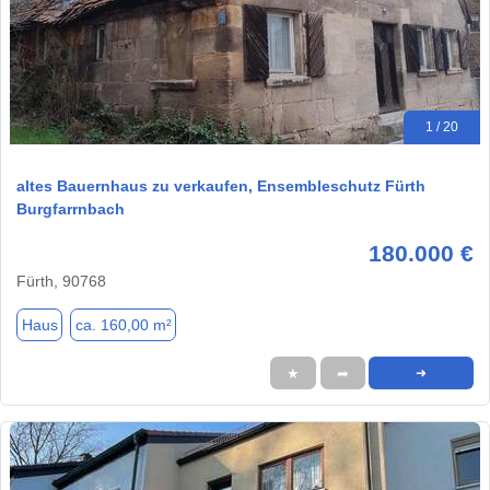
1 / 20
altes Bauernhaus zu verkaufen, Ensembleschutz Fürth
Burgfarrnbach
180.000 €
Fürth, 90768
Haus
ca. 160,00 m²
★
➦
➜