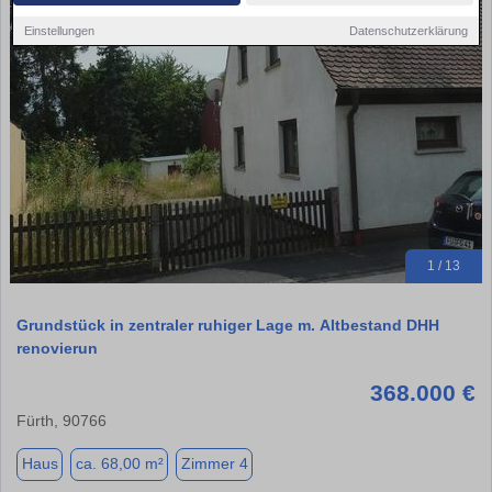
Einstellungen
Datenschutzerklärung
1 / 13
Grundstück in zentraler ruhiger Lage m. Altbestand DHH
renovierun
368.000 €
Fürth, 90766
Haus
ca. 68,00 m²
Zimmer 4