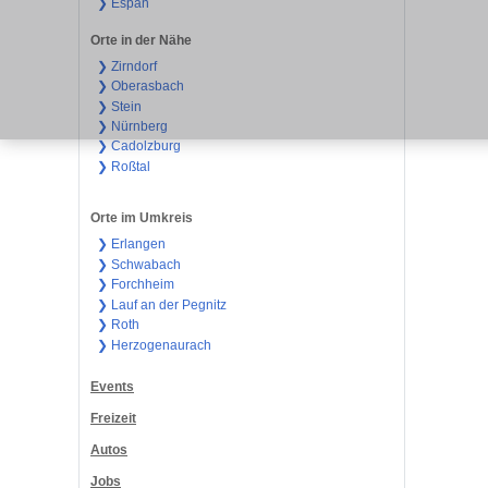
❯ Espan
Orte in der Nähe
❯ Zirndorf
❯ Oberasbach
❯ Stein
❯ Nürnberg
❯ Cadolzburg
❯ Roßtal
Orte im Umkreis
❯ Erlangen
❯ Schwabach
❯ Forchheim
❯ Lauf an der Pegnitz
❯ Roth
❯ Herzogenaurach
Events
Freizeit
Autos
Jobs