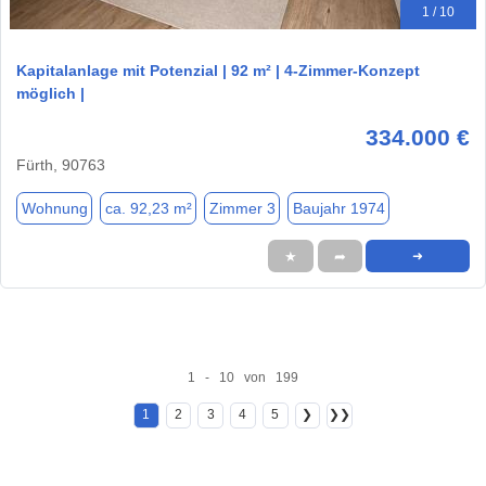
1 / 10
Kapitalanlage mit Potenzial | 92 m² | 4-Zimmer-Konzept
möglich |
334.000 €
Fürth, 90763
Wohnung
ca. 92,23 m²
Zimmer 3
Baujahr 1974
★
➦
➜
1 - 10 von 199
1
2
3
4
5
❯
❯❯