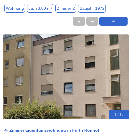
Wohnung
ca. 73,00 m²
Zimmer 2
Baujahr 1972
★
➦
➜
1 / 13
4- Zimmer Eigentumswohnung in Fürth Ronhof