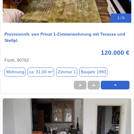
1 / 9
Provisionsfr. von Privat 1-Zimmerwohnung mit Terasse und
Stellpl.
120.000 €
Fürth, 90762
Wohnung
ca. 31,00 m²
Zimmer 1
Baujahr 1993
★
➦
➜