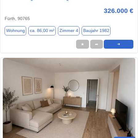
326.000 €
Fürth, 90765
Wohnung
ca. 86,00 m²
Zimmer 4
Baujahr 1982
★
➦
➜