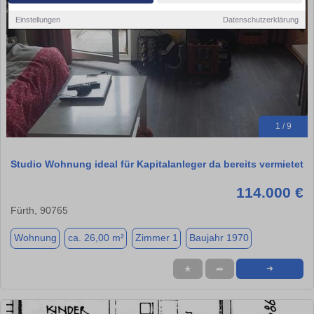
Einstellungen
Datenschutzerklärung
1 / 9
Studio Wohnung ideal für Kapitalanleger da bereits vermietet
114.000 €
Fürth, 90765
Wohnung
ca. 26,00 m²
Zimmer 1
Baujahr 1970
★
➦
➜