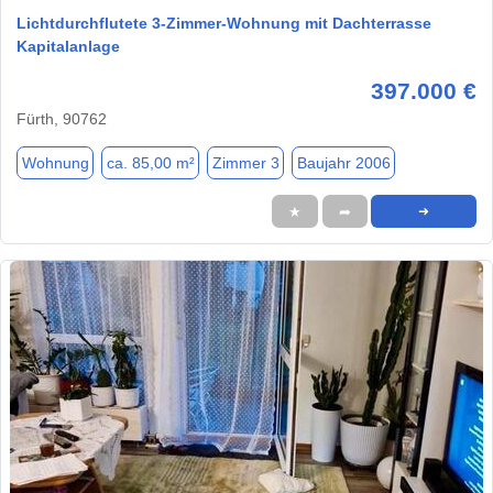
Lichtdurchflutete 3-Zimmer-Wohnung mit Dachterrasse
Kapitalanlage
397.000 €
Fürth, 90762
Wohnung
ca. 85,00 m²
Zimmer 3
Baujahr 2006
★
➦
➜