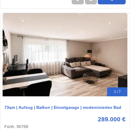
★
➦
➜
1 / 7
73qm | Aufzug | Balkon | Einzelgarage | modernisiertes Bad
289.000 €
Fürth, 90768