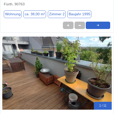
Fürth, 90763
Wohnung
ca. 38,00 m²
Zimmer 2
Baujahr 1995
★
➦
➜
1 / 11