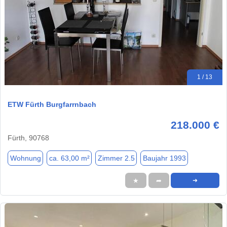
1 / 13
ETW Fürth Burgfarrnbach
218.000 €
Fürth, 90768
Wohnung
ca. 63,00 m²
Zimmer 2.5
Baujahr 1993
★
➦
➜