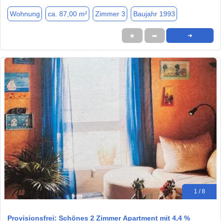
Wohnung
ca. 87,00 m²
Zimmer 3
Baujahr 1993
★
➦
➜
1 / 8
Provisionsfrei: Schönes 2 Zimmer Apartment mit 4,4 %