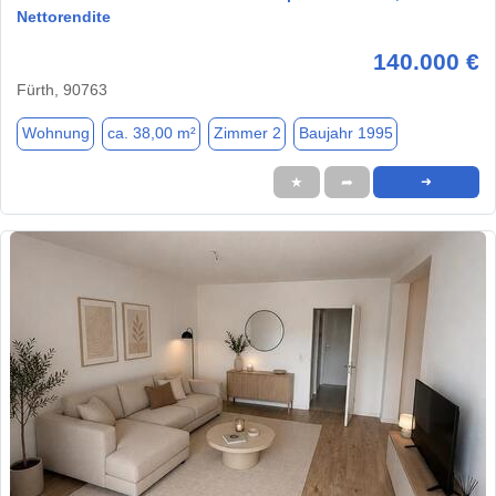
Nettorendite
140.000 €
Fürth, 90763
Wohnung
ca. 38,00 m²
Zimmer 2
Baujahr 1995
★
➦
➜