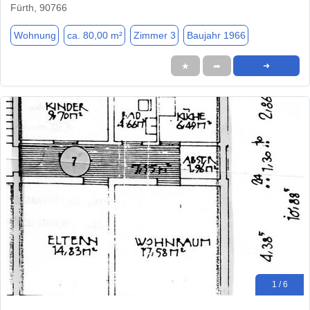
Fürth, 90766
Wohnung
ca. 80,00 m²
Zimmer 3
Baujahr 1966
★
➦
➜
1 / 6