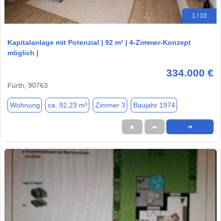
1 / 10
Kapitalanlage mit Potenzial | 92 m² | 4-Zimmer-Konzept
möglich |
334.000 €
Fürth, 90763
Wohnung
ca. 92,23 m²
Zimmer 3
Baujahr 1974
★
➦
➜