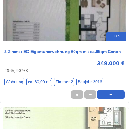
1 / 5
2 Zimmer EG Eigentumswohnung 60qm mit ca.95qm Garten
349.000 €
Fürth, 90763
Wohnung
ca. 60,00 m²
Zimmer 2
Baujahr 2016
★
➦
➜