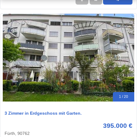
★
➦
➜
1 / 20
3 Zimmer in Erdgeschoss mit Garten.
395.000 €
Fürth, 90762