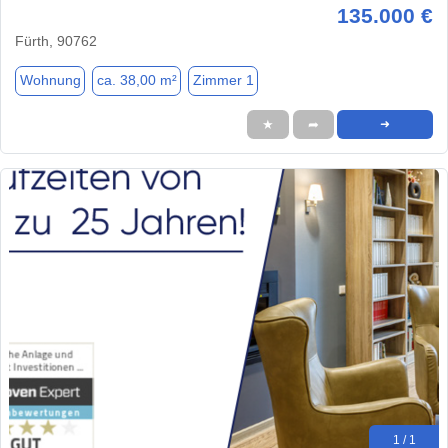
135.000 €
Fürth, 90762
Wohnung
ca. 38,00 m²
Zimmer 1
★
➦
➜
1 / 1