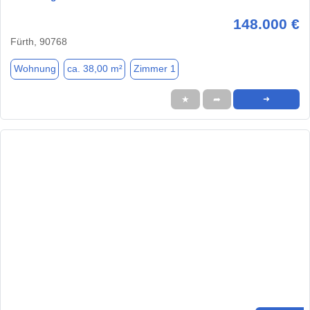
148.000 €
Fürth, 90768
Wohnung
ca. 38,00 m²
Zimmer 1
★
➦
➜