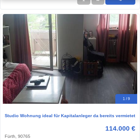
★
➦
➜
1 / 9
Studio Wohnung ideal für Kapitalanleger da bereits vermietet
114.000 €
Fürth, 90765