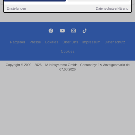
Einstellungen
Datenschutzerklärung
Ratgeber
Presse
Lokales
Über Uns
Impressum
Datenschutz
Cookies
Copyright © 2000 - 2026 | 1A Infosysteme GmbH | Content by: 1A-Anzeigenmarkt.de
07.08.2026