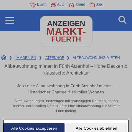
Event
Auto
Immo
Job
ANZEIGEN
MARKT-
FUERTH
❯
IMMOBILIEN
❯
ATZENHOF
❯
ALTBAUWOHNUNG-MIETEN
Altbauwohnung mieten in Fürth Atzenhof – Hohe Decken &
klassische Architektur
Jetzt eine Altbauwohnung in Fürth Atzenhof mieten –
Historischer Charme & stilvolles Wohnen
Altbauwohnungen überzeugen mit großzügigen Räumen, hohen
Decken und stilvollen Details. Jetzt eine Altbauwohnung zur Miete in
Fürth finden!
Leider konnten wir derzeit keine passenden Objekte finden. Schauen Sie
Alle Cookies akzeptieren
Alle Cookies ablehnen
bald wieder vorbei!