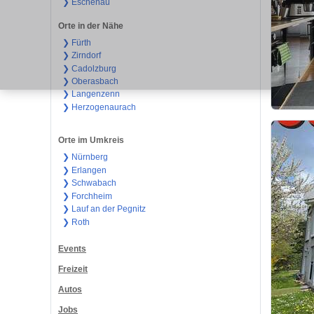
❯ Eschenau
Orte in der Nähe
❯ Fürth
❯ Zirndorf
❯ Cadolzburg
❯ Oberasbach
❯ Langenzenn
❯ Herzogenaurach
Orte im Umkreis
❯ Nürnberg
❯ Erlangen
❯ Schwabach
❯ Forchheim
❯ Lauf an der Pegnitz
❯ Roth
Events
Freizeit
Autos
Jobs