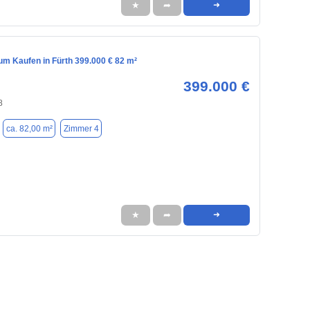
★
➦
➜
m Kaufen in Fürth 399.000 € 82 m²
399.000 €
8
ca. 82,00 m²
Zimmer 4
★
➦
➜