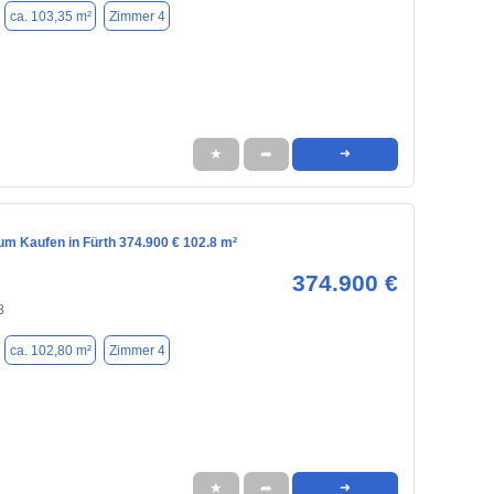
ca. 103,35 m²
Zimmer 4
★
➦
➜
m Kaufen in Fürth 374.900 € 102.8 m²
374.900 €
8
ca. 102,80 m²
Zimmer 4
★
➦
➜