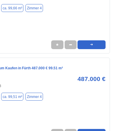
ca. 99,66 m²
Zimmer 4
★
➦
➜
m Kaufen in Fürth 487.000 € 99.51 m²
487.000 €
8
ca. 99,51 m²
Zimmer 4