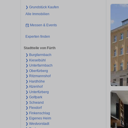
❯ Grundstück Kaufen
Alle Immobilien
Messen & Events
Experten finden
Stadtteile von Fürth
❯ Burgfarrnbach
❯ Kieselbühl
❯ Unterfarrnbach
❯ Oberfürberg
❯ Ritzmannshof
❯ Hardhöhe
❯ Atzenhof
❯ Unterfürberg
❯ Golfpark
❯ Schwand
❯ Flexdorf
❯ Finkenschlag
❯ Eigenes Heim
❯ Westvorstadt