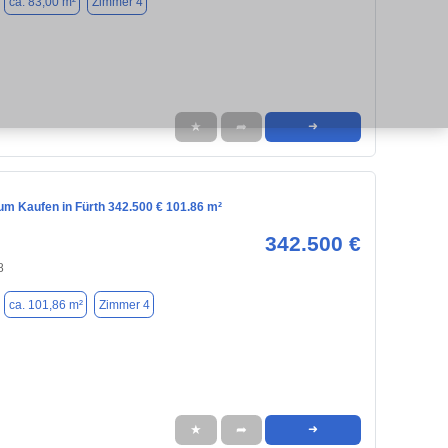
ca. 83,00 m²
Zimmer 4
★
➦
➜
m Kaufen in Fürth 342.500 € 101.86 m²
342.500 €
8
ca. 101,86 m²
Zimmer 4
★
➦
➜