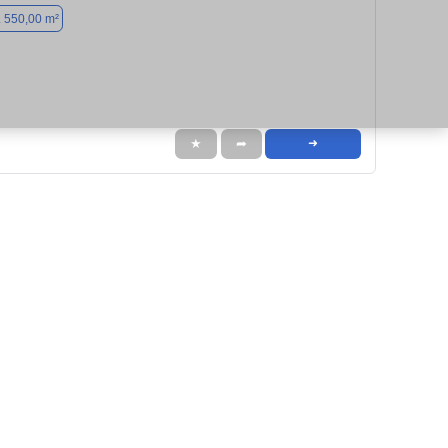
. 550,00 m²
★
➦
➜