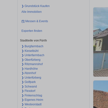
❯ Grundstück Kaufen
Alle Immobilien
Messen & Events
Experten finden
Stadtteile von Fürth
❯ Burgfarrnbach
❯ Kieselbühl
❯ Unterfarrnbach
❯ Oberfürberg
❯ Ritzmannshof
❯ Hardhöhe
❯ Atzenhof
❯ Unterfürberg
❯ Golfpark
❯ Schwand
❯ Flexdorf
❯ Finkenschlag
❯ Eigenes Heim
❯ Westvorstadt