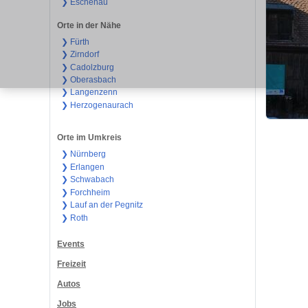
❯ Eschenau
Orte in der Nähe
❯ Fürth
❯ Zirndorf
❯ Cadolzburg
❯ Oberasbach
❯ Langenzenn
❯ Herzogenaurach
Orte im Umkreis
❯ Nürnberg
❯ Erlangen
❯ Schwabach
❯ Forchheim
❯ Lauf an der Pegnitz
❯ Roth
Events
Freizeit
Autos
Jobs