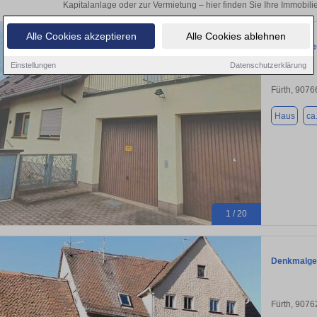
Kapitalanlage oder zur Vermietung – hier finden Sie Ihre Immobili
Alle Cookies akzeptieren
Alle Cookies ablehnen
Familienfre
Einstellungen
Datenschutzerklärung
Fürth, 9076
Haus
ca
1 / 20
Denkmalges
Fürth, 9076