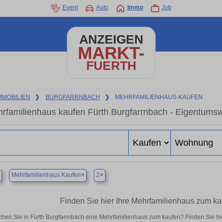
Event
Auto
Immo
Job
ANZEIGEN
MARKT-
FUERTH
MMOBILIEN
❯
BURGFARRNBACH
❯
MEHRFAMILIENHAUS-KAUFEN
rfamilienhaus kaufen Fürth Burgfarrnbach - Eigentumsw
×
×
Mehrfamilienhaus Kaufen
2
Finden Sie hier Ihre Mehrfamilienhaus zum ka
hen Sie in Fürth Burgfarrnbach eine Mehrfamilienhaus zum kaufen? Finden Sie h