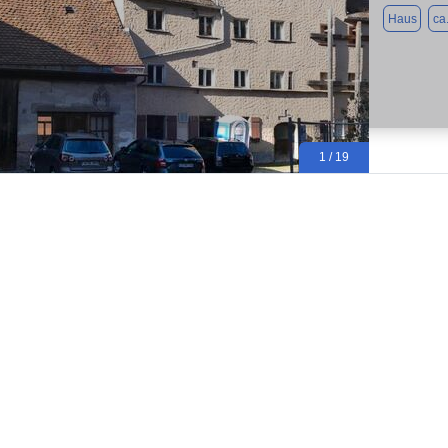
Haus
ca
1 / 19