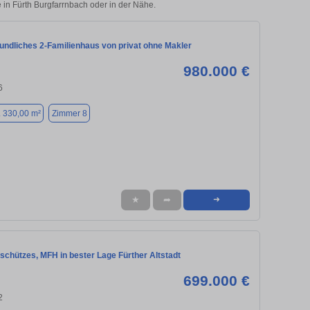
e in Fürth Burgfarrnbach oder in der Nähe.
undliches 2-Familienhaus von privat ohne Makler
980.000 €
6
. 330,00 m²
Zimmer 8
★
➦
➜
chützes, MFH in bester Lage Fürther Altstadt
699.000 €
2