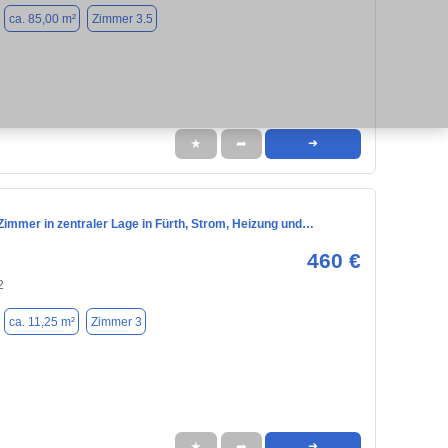
ca. 85,00 m²
Zimmer 3.5
★
➦
➜
Zimmer in zentraler Lage in Fürth, Strom, Heizung und…
460 €
2
ca. 11,25 m²
Zimmer 3
★
➦
➜