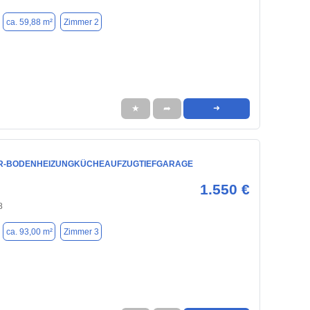
ca. 59,88 m²
Zimmer 2
★
➦
➜
R-BODENHEIZUNGKÜCHEAUFZUGTIEFGARAGE
1.550 €
8
ca. 93,00 m²
Zimmer 3