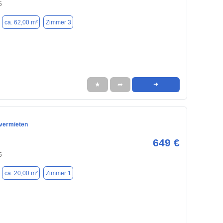
5
ca. 62,00 m²
Zimmer 3
★
➦
➜
vermieten
649 €
5
ca. 20,00 m²
Zimmer 1