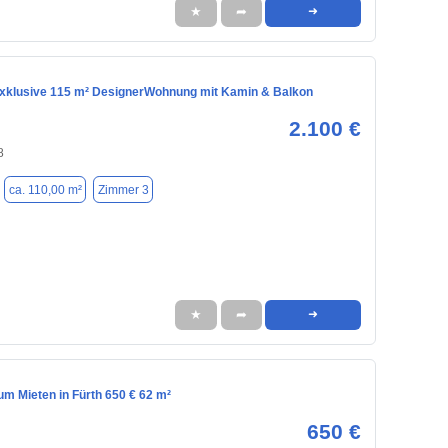
★
➦
➜
Exklusive 115 m² DesignerWohnung mit Kamin & Balkon
2.100 €
8
ca. 110,00 m²
Zimmer 3
★
➦
➜
m Mieten in Fürth 650 € 62 m²
650 €