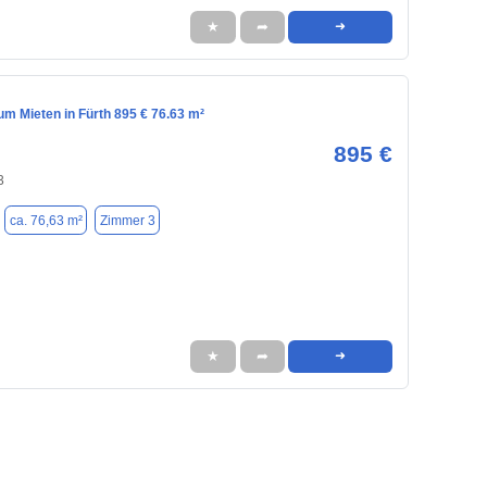
★
➦
➜
m Mieten in Fürth 895 € 76.63 m²
895 €
3
ca. 76,63 m²
Zimmer 3
★
➦
➜