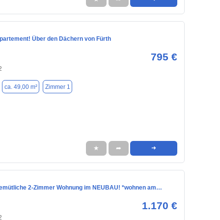
artement! Über den Dächern von Fürth
795 €
2
ca. 49,00 m²
Zimmer 1
★
➦
➜
 gemütliche 2-Zimmer Wohnung im NEUBAU! *wohnen am…
1.170 €
2