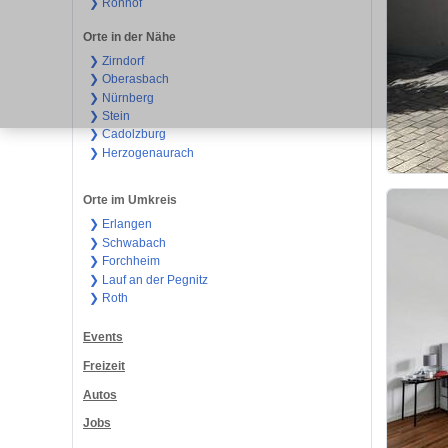
❯ Ronhof
Orte in der Nähe
❯ Zirndorf
❯ Oberasbach
❯ Nürnberg
❯ Stein
❯ Cadolzburg
❯ Herzogenaurach
Orte im Umkreis
❯ Erlangen
❯ Schwabach
❯ Forchheim
❯ Lauf an der Pegnitz
❯ Roth
Events
Freizeit
Autos
Jobs