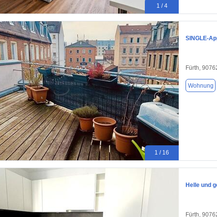
1 / 4
SINGLE-App
Fürth, 9076
Wohnung
1 / 16
Helle und
Fürth, 9076