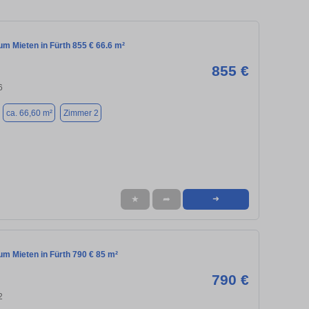
m Mieten in Fürth 855 € 66.6 m²
855 €
6
ca. 66,60 m²
Zimmer 2
★
➦
➜
m Mieten in Fürth 790 € 85 m²
790 €
2