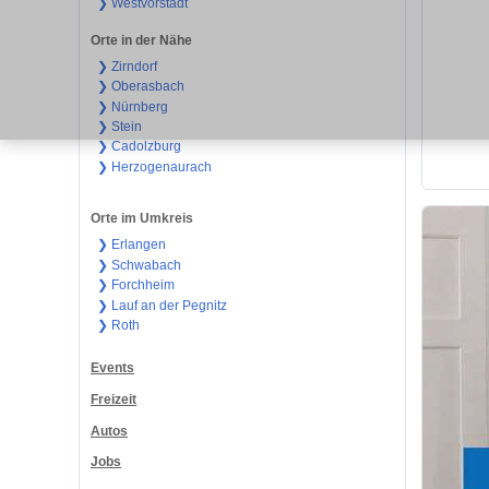
❯ Westvorstadt
Orte in der Nähe
❯ Zirndorf
❯ Oberasbach
❯ Nürnberg
❯ Stein
❯ Cadolzburg
❯ Herzogenaurach
Orte im Umkreis
❯ Erlangen
❯ Schwabach
❯ Forchheim
❯ Lauf an der Pegnitz
❯ Roth
Events
Freizeit
Autos
Jobs