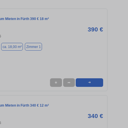
m Mieten in Fürth 390 € 18 m²
390 €
6
ca. 18,00 m²
Zimmer 1
★
➦
➜
m Mieten in Fürth 340 € 12 m²
340 €
6