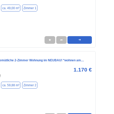
ca. 49,00 m²
Zimmer 1
★
➦
➜
 gemütliche 2-Zimmer Wohnung im NEUBAU! *wohnen am…
1.170 €
2
ca. 59,88 m²
Zimmer 2