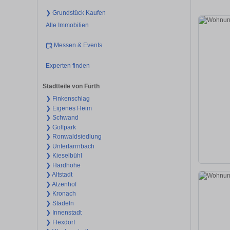
❯ Grundstück Kaufen
Alle Immobilien
Messen & Events
Experten finden
Stadtteile von Fürth
❯ Finkenschlag
❯ Eigenes Heim
❯ Schwand
❯ Golfpark
❯ Ronwaldsiedlung
❯ Unterfarrnbach
❯ Kieselbühl
❯ Hardhöhe
❯ Altstadt
❯ Atzenhof
❯ Kronach
❯ Stadeln
❯ Innenstadt
❯ Flexdorf