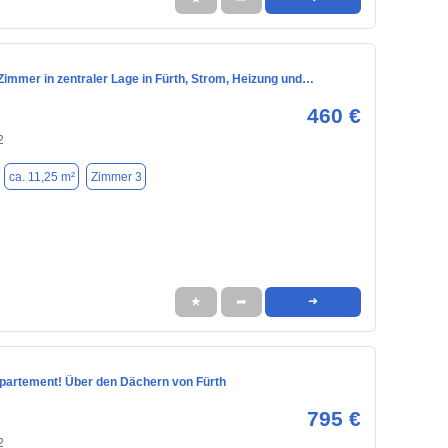
Zimmer in zentraler Lage in Fürth, Strom, Heizung und…
460 €
2
ca. 11,25 m²
Zimmer 3
★
➦
➜
artement! Über den Dächern von Fürth
795 €
2