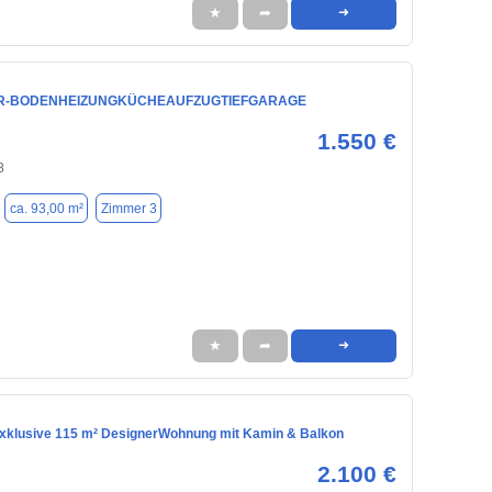
★
➦
➜
R-BODENHEIZUNGKÜCHEAUFZUGTIEFGARAGE
1.550 €
8
ca. 93,00 m²
Zimmer 3
★
➦
➜
Exklusive 115 m² DesignerWohnung mit Kamin & Balkon
2.100 €