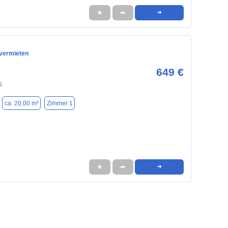
★
➦
➜
vermieten
649 €
5
ca. 20,00 m²
Zimmer 1
★
➦
➜