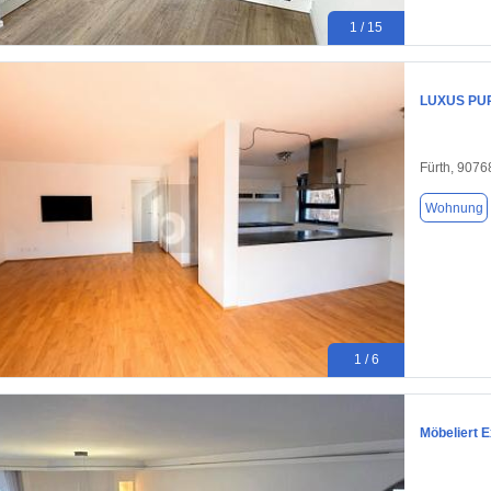
1 / 15
LUXUS PU
Fürth, 9076
Wohnung
1 / 6
Möbeliert 