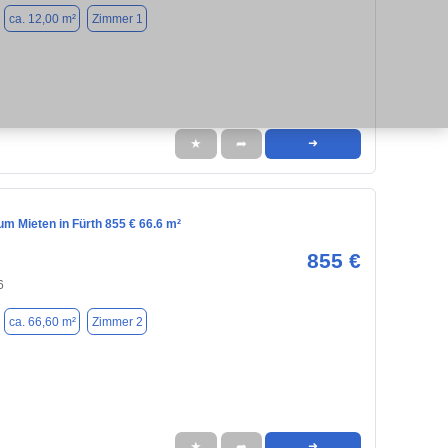
ca. 12,00 m²
Zimmer 1
★
➦
➜
m Mieten in Fürth 855 € 66.6 m²
855 €
6
ca. 66,60 m²
Zimmer 2
★
➦
➜