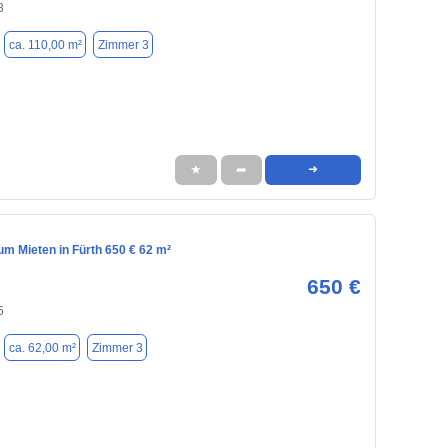
8
ca. 110,00 m²
Zimmer 3
★
➦
➜
m Mieten in Fürth 650 € 62 m²
650 €
5
ca. 62,00 m²
Zimmer 3