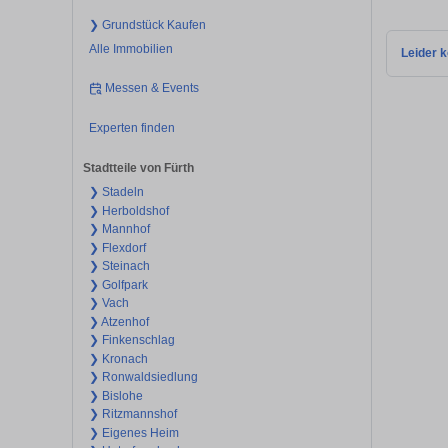
❯ Grundstück Kaufen
Alle Immobilien
Leider k
Messen & Events
Experten finden
Stadtteile von Fürth
❯ Stadeln
❯ Herboldshof
❯ Mannhof
❯ Flexdorf
❯ Steinach
❯ Golfpark
❯ Vach
❯ Atzenhof
❯ Finkenschlag
❯ Kronach
❯ Ronwaldsiedlung
❯ Bislohe
❯ Ritzmannshof
❯ Eigenes Heim