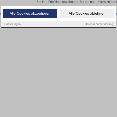
Sie Ihre Fünfzimmerwohnung. Mit ein paar Klicks zu Ih
Alle Cookies akzeptieren
Alle Cookies ablehnen
onnten wir derzeit keine passenden Objekte finden. Schauen Sie bald wieder vo
Einstellungen
Datenschutzerklärung