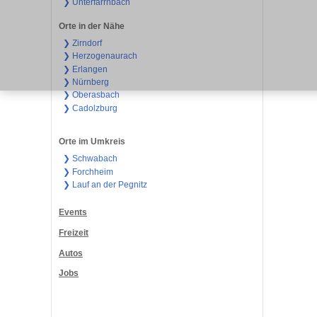
❯ Unterfarrnbach
Orte in der Nähe
❯ Zirndorf
❯ Herzogenaurach
❯ Erlangen
❯ Nürnberg
❯ Oberasbach
❯ Cadolzburg
Orte im Umkreis
❯ Schwabach
❯ Forchheim
❯ Lauf an der Pegnitz
Events
Freizeit
Autos
Jobs