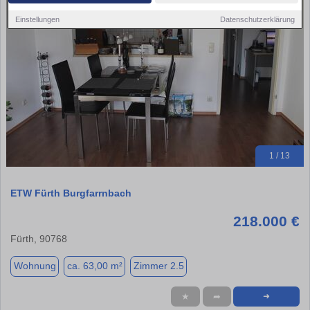
Einstellungen
Datenschutzerklärung
1 / 13
ETW Fürth Burgfarrnbach
218.000 €
Fürth, 90768
Wohnung
ca. 63,00 m²
Zimmer 2.5
★
➦
➜