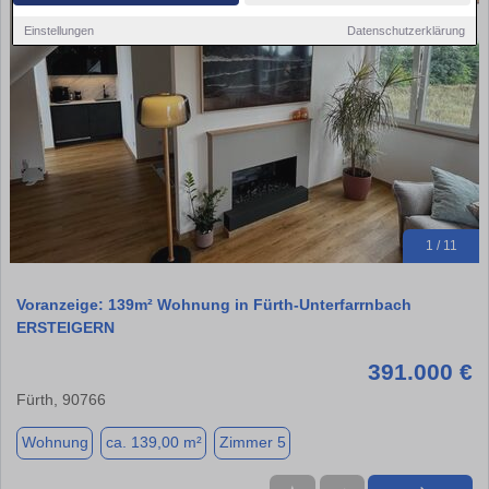
Einstellungen
Datenschutzerklärung
1 / 11
Voranzeige: 139m² Wohnung in Fürth-Unterfarrnbach
ERSTEIGERN
391.000 €
Fürth, 90766
Wohnung
ca. 139,00 m²
Zimmer 5